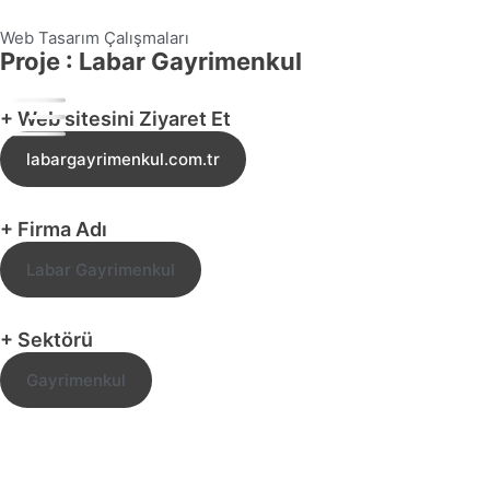
Web Tasarım Çalışmaları
Proje : Labar Gayrimenkul
+ Web sitesini Ziyaret Et
labargayrimenkul.com.tr
+ Firma Adı
Labar Gayrimenkul
+ Sektörü
Gayrimenkul