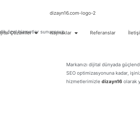
elik özel hizmetler sunuyoruz.
ijital Çözümler
Kaynaklar
Referanslar
İletiş
Markanızı dijital dünyada güçlen
SEO optimizasyonuna kadar, işin
hizmetlerimizle
dizayn16
olarak y