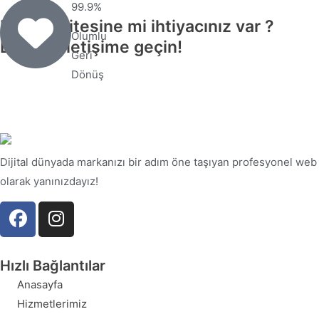
99.9%
Bir websitesine mi ihtiyacınız var ?
Olumlu
Bizimle
iletişime
geçin!
Geri
Dönüş
Dijital dünyada markanızı bir adım öne taşıyan profesyonel web t
olarak yanınızdayız!
Hızlı Bağlantılar
Anasayfa
Hizmetlerimiz